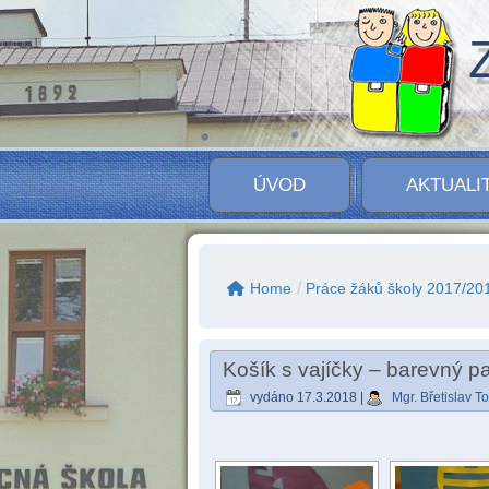
ÚVOD
AKTUALI
/
Home
Práce žáků školy 2017/20
Košík s vajíčky – barevný pa
vydáno
17.3.2018
|
Mgr. Břetislav 