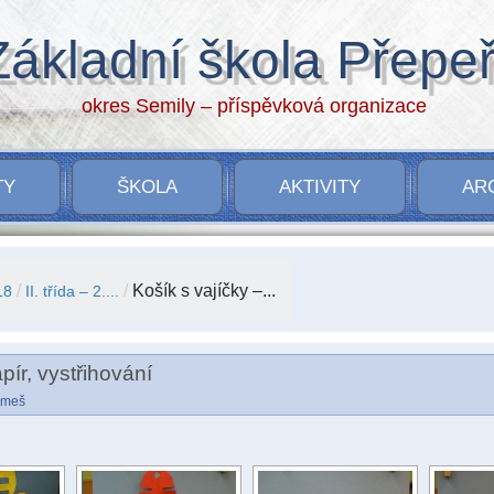
Základní škola Přepe
okres Semily – příspěvková organizace
TY
ŠKOLA
AKTIVITY
AR
/
/
Košík s vajíčky –...
18
II. třída – 2....
pír, vystřihování
Tomeš