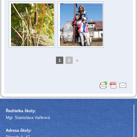
1
2
►
Ředitelka školy:
Mgr. Stanislava Vaňková
Adresa školy: