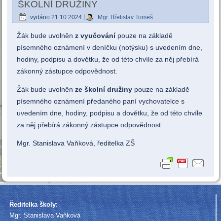
ŠKOLNÍ DRUŽINY
vydáno
21.10.2024
|
Mgr. Břetislav Tomeš
Žák bude uvolněn
z vyučování
pouze na základě
písemného oznámení v deníčku (notýsku) s uvedením dne,
hodiny, podpisu a dovětku, že od této chvíle za něj přebírá
zákonný zástupce odpovědnost.
Žák bude uvolněn
ze školní družiny
pouze na základě
písemného oznámení předaného paní vychovatelce s
uvedením dne, hodiny, podpisu a dovětku, že od této chvíle
za něj přebírá zákonný zástupce odpovědnost.
Mgr. Stanislava Vaňková, ředitelka ZŠ
Ředitelka školy:
Mgr. Stanislava Vaňková