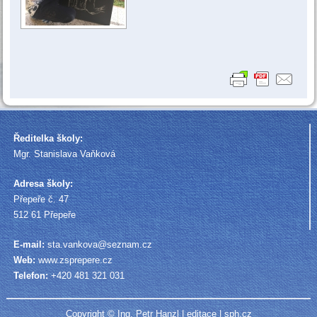
Ředitelka školy:
Mgr. Stanislava Vaňková
Adresa školy:
Přepeře č. 47
512 61 Přepeře
E-mail:
sta.vankova@seznam.cz
Web:
www.zsprepere.cz
Telefon:
+420 481 321 031
Copyright © Ing. Petr Hanzl |
editace
|
sph.cz