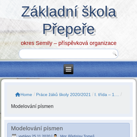
Základní škola
Přepeře
okres Semily – příspěvková organizace
/
/
/
Home
Práce žáků školy 2020/2021
I. třída – 1....
Modelování písmen
Modelování písmen
vydáno
25.11.2020
|
Mgr. Břetislav Tomeš