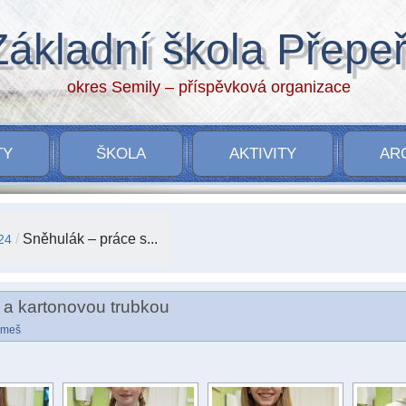
Základní škola Přepe
okres Semily – příspěvková organizace
TY
ŠKOLA
AKTIVITY
AR
/
Sněhulák – práce s...
24
 a kartonovou trubkou
Tomeš