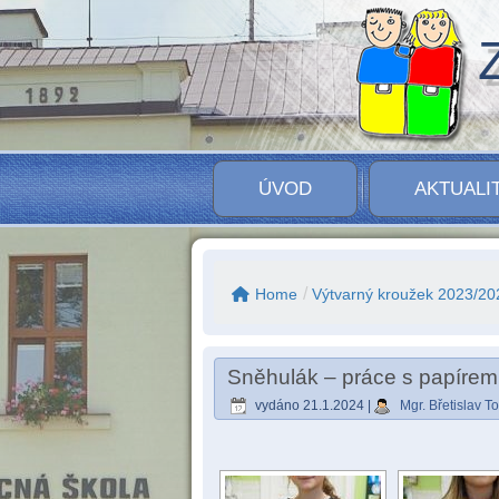
ÚVOD
AKTUALI
/
Home
Výtvarný kroužek 2023/20
Sněhulák – práce s papírem
vydáno
21.1.2024
|
Mgr. Břetislav 