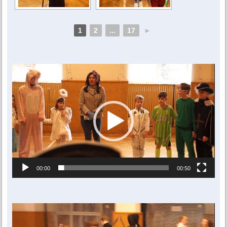
1
2
...
17
►
Video
přehrávač
00:00
00:50
Video
přehrávač