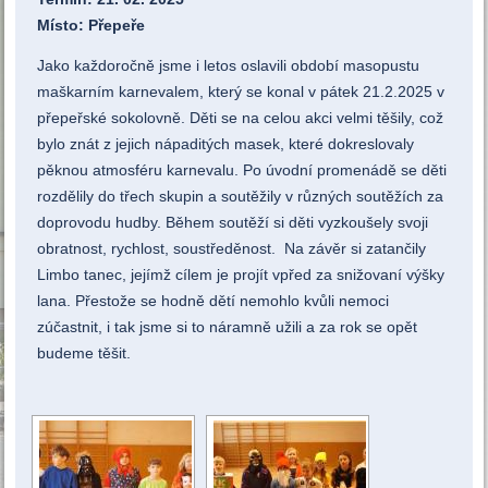
Místo: Přepeře
Jako každoročně jsme i letos oslavili období masopustu
maškarním karnevalem, který se konal v pátek 21.2.2025 v
přepeřské sokolovně. Děti se na celou akci velmi těšily, což
bylo znát z jejich nápaditých masek, které dokreslovaly
pěknou atmosféru karnevalu. Po úvodní promenádě se děti
rozdělily do třech skupin a soutěžily v různých soutěžích za
doprovodu hudby. Během soutěží si děti vyzkoušely svoji
obratnost, rychlost, soustředěnost. Na závěr si zatančily
Limbo tanec, jejímž cílem je projít vpřed za snižovaní výšky
lana. Přestože se hodně dětí nemohlo kvůli nemoci
zúčastnit, i tak jsme si to náramně užili a za rok se opět
budeme těšit.