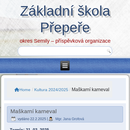
Základní škola
Přepeře
okres Semily – příspěvková organizace
/
/
Maškarní karneval
Home
Kultura 2024/2025
Maškarní karneval
vydáno
22.2.2025
|
Mgr. Jana Grofová
Termín: 21. 02. 2025