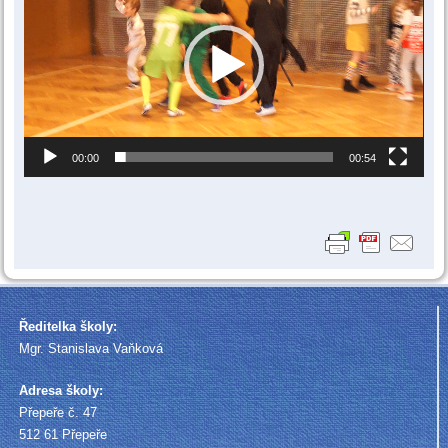
00:00
00:54
Ředitelka školy:
Mgr. Stanislava Vaňková
Adresa školy:
Přepeře č. 47
512 61 Přepeře