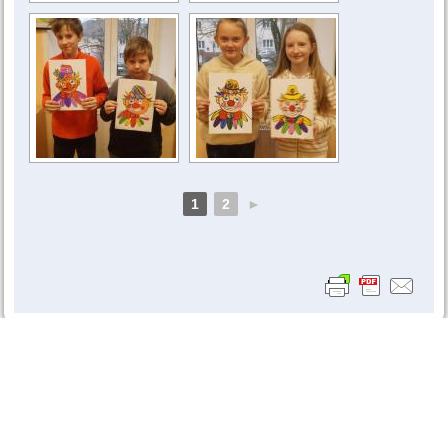
1
2
►
Ředitelka školy:
Mgr. Stanislava Vaňková
Adresa školy: