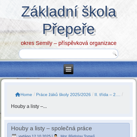
Základní škola
Přepeře
okres Semily – příspěvková organizace
/
/
/
Home
Práce žáků školy 2025/2026
II. třída – 2....
Houby a listy –...
Houby a listy – společná práce
vydáno
12.10.2025
|
Mgr. Břetislav Tomeš