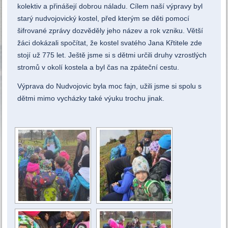
kolektiv a přinášejí dobrou náladu. Cílem naší výpravy byl
starý nudvojovický kostel, před kterým se děti pomocí
šifrované zprávy dozvěděly jeho název a rok vzniku. Větší
žáci dokázali spočítat, že kostel svatého Jana Křtitele zde
stojí už 775 let. Ještě jsme si s dětmi určili druhy vzrostlých
stromů v okolí kostela a byl čas na zpáteční cestu.
Výprava do Nudvojovic byla moc fajn, užili jsme si spolu s
dětmi mimo vycházky také výuku trochu jinak.