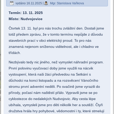
vydáno
16.11.2025
|
Mgr. Stanislava Vaňkova
Termín: 13. 11. 2025
Místo: Nudvojovice
Čtvrtek 13. 11. byl pro nás trochu zvláštní den. Dostali jsme
totiž předem zprávu, že v tomto termínu nepůjde z důvodu
stavebních prací v obci elektrický proud. To pro nás
znamená nejenom sníženou viditelnost, ale i chladno ve
třídách.
Nezbývalo tedy nic jiného, než vymyslet náhradní program.
První polovinu vyučovací doby jsme využili na nácvik
vystoupení, která naši žáci předvedou na Setkání s
důchodci na konci listopadu a na rozsvěcení Vánočního
stromu první adventní neděli. Po svačině jsme vyrazili do
přírody, počasí nám naštěstí přálo. Vypravili jsme se po
cyklostezce do nedalekých Nudvojovic. Aby cesta lépe
ubíhala, vymysleli jsme pro děti několik her a soutěží. Čtyři
družstva hrála hry pohybové, vědomostní i ty, které stmelují