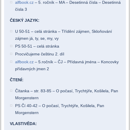
alfbook.cz
– 5. ročník – MA – Desetinná čísla – Desetinná
čísla 3
ČESKÝ JAZYK:
U 50-51 – celá stránka – Třídění zájmen, Skloňování
zájmen já, ty, se, my, vy
PS 50-51 – celá stránka
Procvičujeme češtinu 2. díl
alfbook.cz
– 5.ročník – ČJ – Přídavná jména – Koncovky
přídavných jmen 2
ČTENÍ:
Čítanka – str. 83-85 – O počasí, Trychtýře, Košilela, Pan
Morgenstern
PS Čí 40-42 – O počasí, Trychtýře, Košilela, Pan
Morgenstern
VLASTIVĚDA: