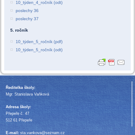
10_týden_4_ročník (odt)
poslechy 36
poslechy 37
5. ročník
10_týden_5_ročník (pdf)
10_týden_5_ročník (odt)
Ředitelka školy:
Mgr. Stanislava Vaňková
Adresa školy:
Přepeře č. 47
512 61 Přepeře
E-mail:
sta.vankova@seznam.cz