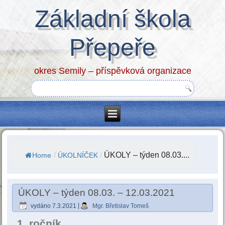
Základní škola
Přepeře
okres Semily – příspěvková organizace
/
/
ÚKOLY – týden 08.03....
Home
ÚKOLNÍČEK
ÚKOLY – týden 08.03. – 12.03.2021
vydáno
7.3.2021
|
Mgr. Břetislav Tomeš
1. ročník